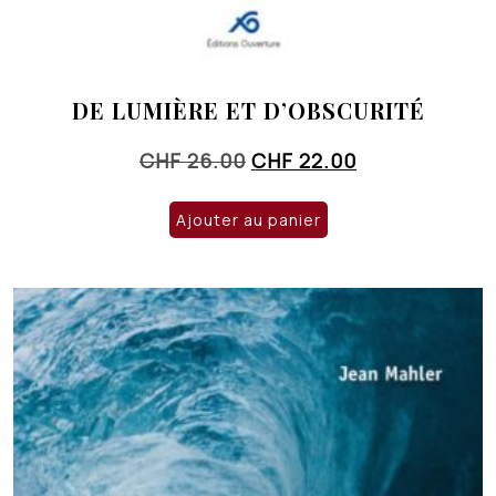
DE LUMIÈRE ET D’OBSCURITÉ
Le
Le
CHF
26.00
CHF
22.00
prix
prix
initial
actuel
Ajouter au panier
était :
est :
CHF 26.00.
CHF 22.00.