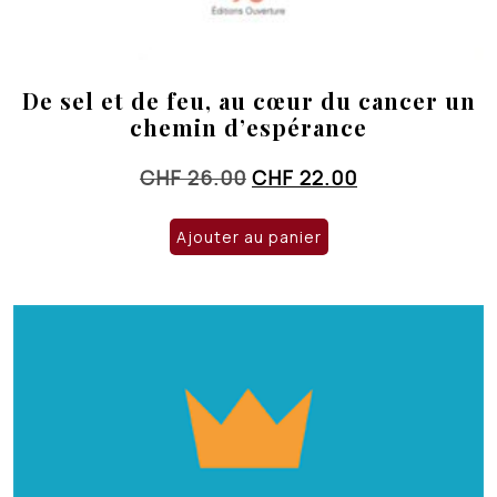
De sel et de feu, au cœur du cancer un
chemin d’espérance
Le
Le
CHF
26.00
CHF
22.00
prix
prix
initial
actuel
Ajouter au panier
était :
est :
CHF 26.00.
CHF 22.00.