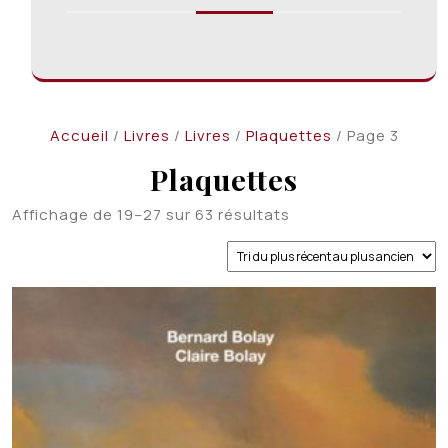
Accueil
/
Livres
/
Livres
/
Plaquettes
/ Page 3
Plaquettes
Trié
Affichage de 19–27 sur 63 résultats
du
plus
récent
au
plus
ancien