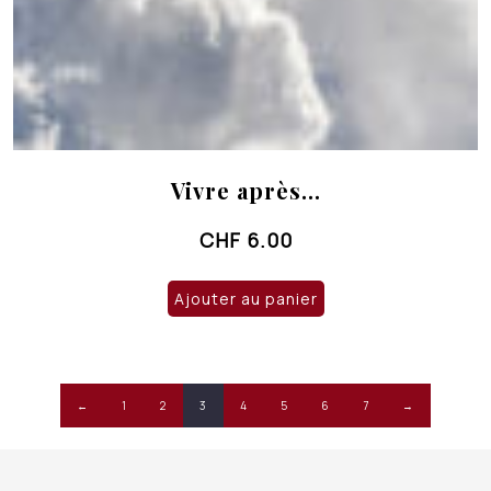
Vivre après…
CHF
6.00
Ajouter au panier
←
1
2
3
4
5
6
7
→