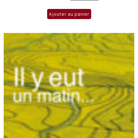
prix
prix
initial
actuel
Ajouter au panier
était :
est :
CHF 24.00.
CHF 19.00.