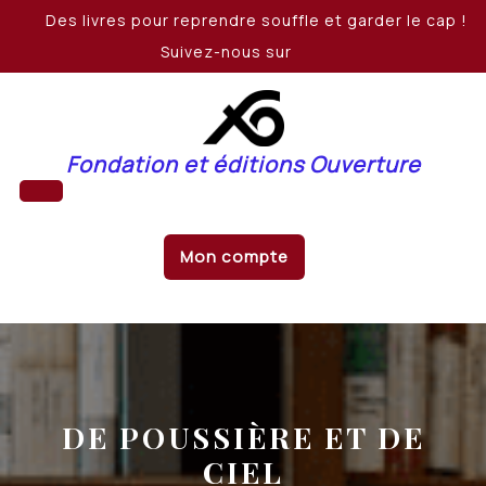
Skip
Des livres pour reprendre souffle et garder le cap !
to
Suivez-nous sur
content
Fondation et éditions Ouverture
Open
Mon compte
Button
DE POUSSIÈRE ET DE
CIEL