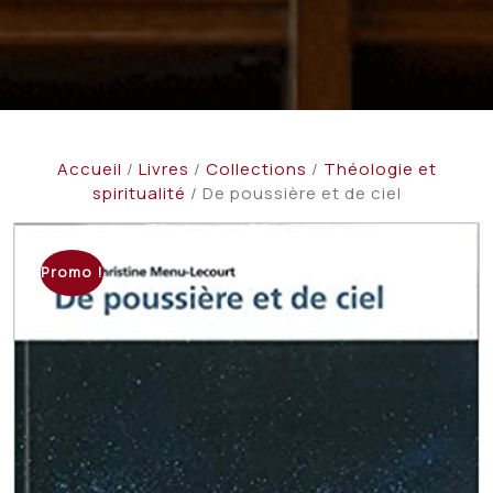
Accueil
/
Livres
/
Collections
/
Théologie et
spiritualité
/ De poussière et de ciel
Promo !