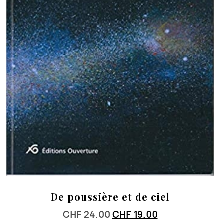
De poussière et de ciel
Le
Le
CHF
24.00
CHF
19.00