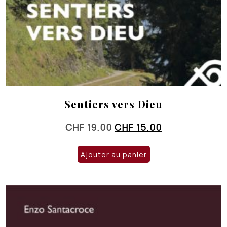
Sentiers vers Dieu
Le
Le
CHF
19.00
CHF
15.00
prix
prix
initial
actuel
Ajouter au panier
était :
est :
CHF 19.00.
CHF 15.00.