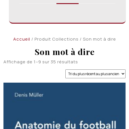
Accueil
/ Produit Collections / Son mot à dire
Son mot à dire
Trié
Affichage de 1–9 sur 35 résultats
du
plus
récent
au
plus
ancien