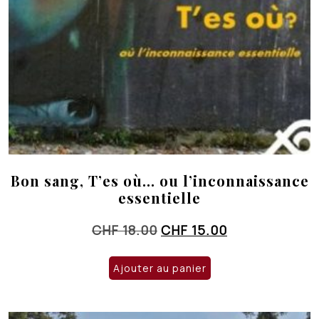
Bon sang, T’es où… ou l’inconnaissance
essentielle
Le
Le
CHF
18.00
CHF
15.00
prix
prix
initial
actuel
Ajouter au panier
était :
est :
CHF 18.00.
CHF 15.00.