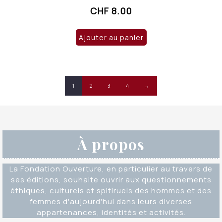
CHF
8.00
Ajouter au panier
1
2
3
4
→
À propos
La Fondation Ouverture, en particulier au travers de
ses éditions, souhaite ouvrir aux questionnements
éthiques, culturels et spitiruels des hommes et des
femmes d'aujourd'hui dans leurs diverses
appartenances, identités et activités.