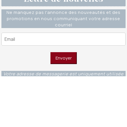
Ne manquez pas l'annonce des nouveautés et des
promotions en nous communiquant votre adresse
courriel
Votre adresse de messagerie est uniquement utilisée
pour vous envoyer notre lettre d'information ainsi que
des informations concernant nos activités. Vous
pouvez à tout moment utiliser le lien de
désabonnement intégré dans chacun de nos mails.