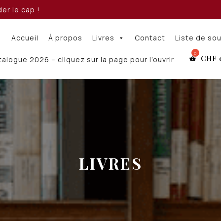
er le cap !
Accueil
À propos
Livres
Contact
Liste de so
CHF
alogue 2026 – cliquez sur la page pour l’ouvrir
LIVRES