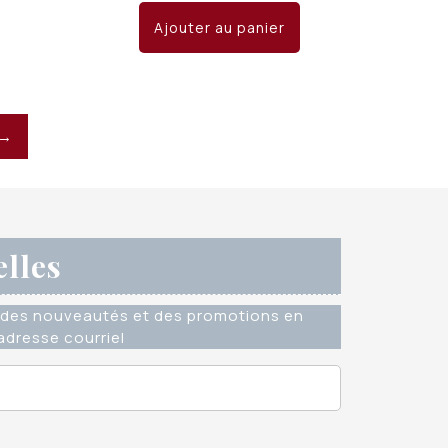
Ajouter au panier
→
elles
des nouveautés et des promotions en
dresse courriel