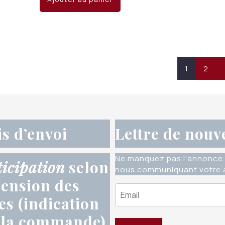
1
2
is d’envoi
Lettre de nouv
Ne manquez pas l'annonce 
ticipation
selon
nous communiquant votre a
ension des
res (indication
 la commande)