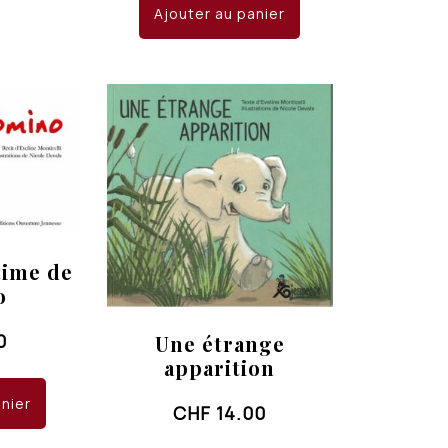
Ajouter au panier
time de
o
0
Une étrange
apparition
anier
CHF
14.00