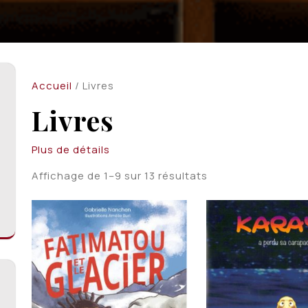
Accueil
/ Livres
Livres
Plus de détails
Trié
Affichage de 1–9 sur 13 résultats
du
plus
récent
au
plus
ancien