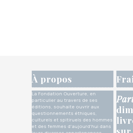
À propos
Fra
La Fondation Ouverture, en
Par
particulier au travers de ses
éditions, souhaite ouvrir aux
dim
questionnements éthiques,
liv
culturels et spitiruels des hommes
et des femmes d'aujourd'hui dans
sur
leurs diverses appartenances,