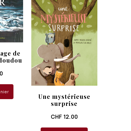
yage de
 doudou
50
anier
Une mystérieuse
surprise
CHF
12.00