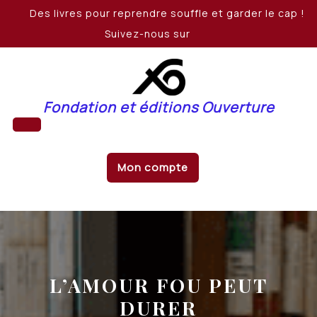
Skip
Des livres pour reprendre souffle et garder le cap !
to
Suivez-nous sur
content
Fondation et éditions Ouverture
Open
Mon compte
Button
L’AMOUR FOU PEUT
DURER