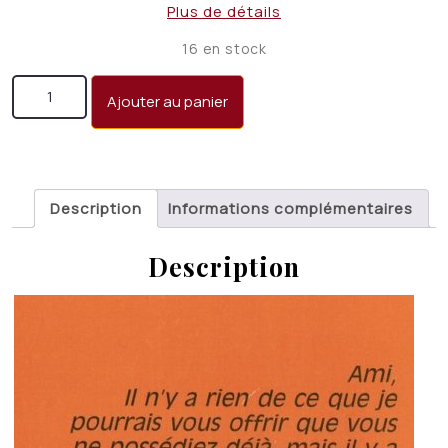
prix
prix
Plus de détails
initial
actuel
16 en stock
était :
est :
quantité de L'amour fou peut durer
CHF 21.00.
CHF 15.00.
Ajouter au panier
Description
Informations complémentaires
Description