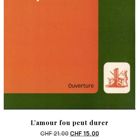
L’amour fou peut durer
Le
Le
CHF
21.00
CHF
15.00