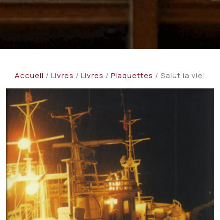
Accueil
/
Livres
/
Livres
/
Plaquettes
/ Salut la vie!