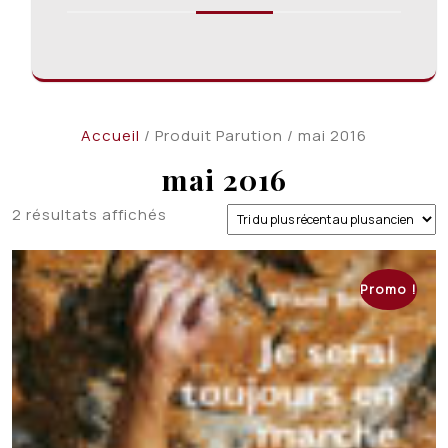
Accueil
/ Produit Parution / mai 2016
mai 2016
Trié
2 résultats affichés
du
plus
récent
Promo !
au
plus
ancien