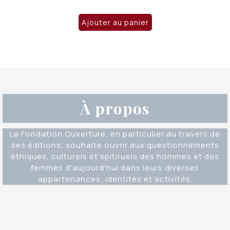
prix
prix
initial
actuel
Ajouter au panier
était :
est :
CHF 19.00.
CHF 15.00.
À propos
La Fondation Ouverture, en particulier au travers de
ses éditions, souhaite ouvrir aux questionnements
éthiques, culturels et spitiruels des hommes et des
femmes d'aujourd'hui dans leurs diverses
appartenances, identités et activités.