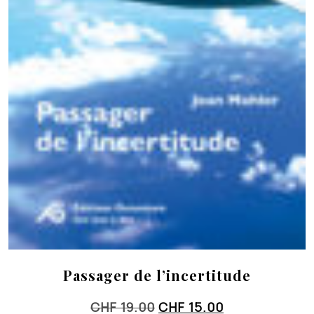
Passager de l’incertitude
Le
Le
CHF
19.00
CHF
15.00