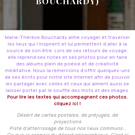
BOUCHARDY)
Marie-Thérèse Bouchardy aime voyager et traverser
les lieux qui l’inspirent et lui permettent d’aller à la
source de son être. Lors de ses retours de voyage,
elle reprend ses notes et ses photos pour en faire
des albums plein de poésie et de créativité
méditative. Nous la remercions d’offrir quelques-uns
de ses écrits pour notre site internet afin de pouvoir
les partager avec celles et ceux qui aiment aussi se
laisser porter par le souffle des mots et des images.
Pour lire les textes qui accompagnent ces photos.
cliquez ici !
Désert de cartes postales, de préjugés, de
projections
Piste d’atterrissage de tous nos lieux communs…
Ce que je connais du désert géographique. C’est si