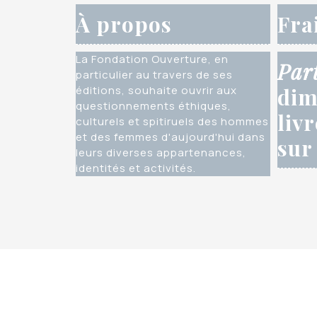
À propos
Fra
La Fondation Ouverture, en
Par
particulier au travers de ses
éditions, souhaite ouvrir aux
dim
questionnements éthiques,
liv
culturels et spitiruels des hommes
et des femmes d'aujourd'hui dans
sur
leurs diverses appartenances,
identités et activités.
Editions O