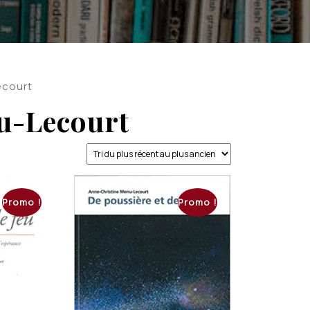
ecourt
u-Lecourt
Promo !
Promo !