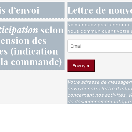
is d’envoi
Lettre de nouv
Ne manquez pas l'annonce 
ticipation
selon
nous communiquant votre a
ension des
res (indication
 la commande)
Votre adresse de messageri
envoyer notre lettre d'info
concernant nos activités. V
de désabonnement intégré 
uverture WordPress Theme
© 2023 - Fondations et éditio