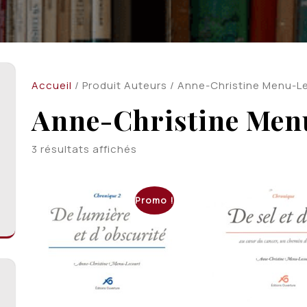
Accueil
/ Produit Auteurs / Anne-Christine Menu-L
Anne-Christine Men
Trié
3 résultats affichés
du
plus
récent
Promo !
au
plus
ancien