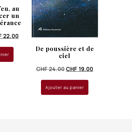
feu, au
cer un
pérance
Le
F
22.00
x
prix
De poussière et de
ial
actuel
ciel
anier
it :
est :
 26.00.
CHF 22.00.
Le
Le
CHF
24.00
CHF
19.00
prix
prix
initial
actuel
Ajouter au panier
était :
est :
CHF 24.00.
CHF 19.00.