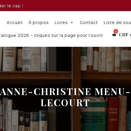
er le cap !
Accueil
À propos
Livres
Contact
Liste de so
CHF
alogue 2026 – cliquez sur la page pour l’ouvrir
ANNE-CHRISTINE MENU-
LECOURT