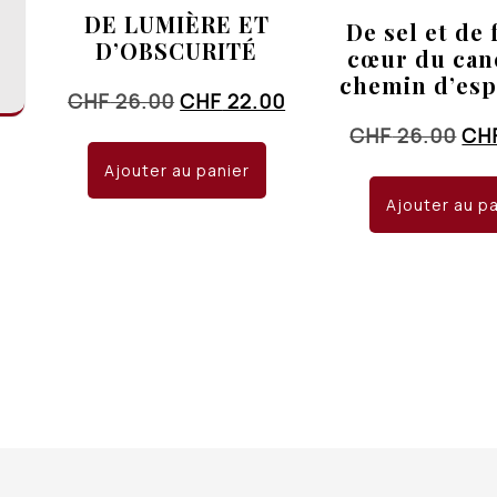
DE LUMIÈRE ET
De sel et de 
D’OBSCURITÉ
cœur du can
chemin d’es
Le
Le
CHF
26.00
CHF
22.00
prix
prix
Le
CHF
26.00
CH
initial
actuel
pri
Ajouter au panier
était :
est :
init
Ajouter au p
CHF 26.00.
CHF 22.00.
éta
CHF