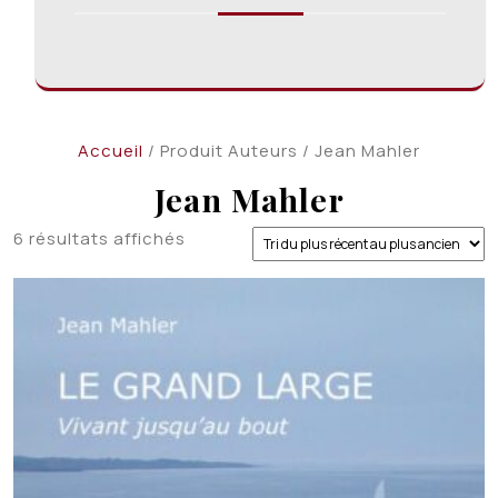
Accueil
/ Produit Auteurs / Jean Mahler
Jean Mahler
Trié
6 résultats affichés
du
plus
récent
au
plus
ancien