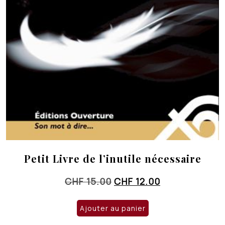
Petit Livre de l’inutile nécessaire
Le
Le
CHF
15.00
CHF
12.00
prix
prix
initial
actuel
Ajouter au panier
était :
est :