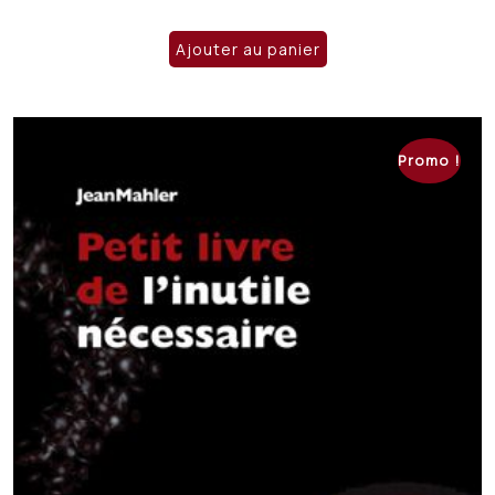
prix
prix
initial
actuel
Ajouter au panier
était :
est :
CHF 19.00.
CHF 15.00.
Promo !