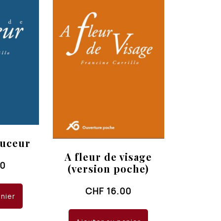
ouceur
A fleur de visage
00
(version poche)
CHF
16.00
anier