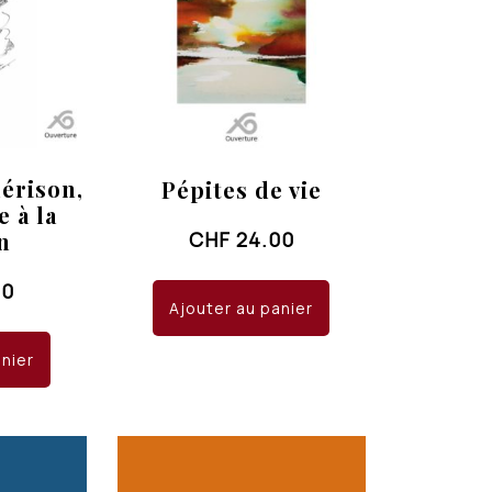
érison,
Pépites de vie
e à la
n
CHF
24.00
00
Ajouter au panier
anier