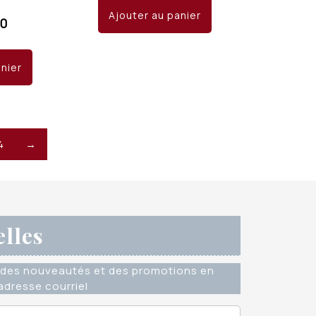
Ajouter au panier
00
anier
4
→
elles
des nouveautés et des promotions en
dresse courriel