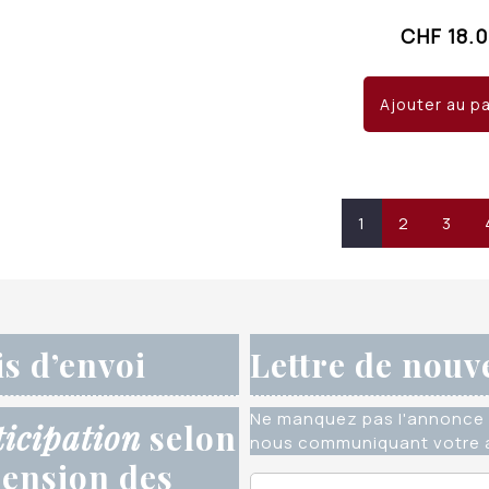
CHF
18.
Ajouter au p
1
2
3
is d’envoi
Lettre de nouv
Ne manquez pas l'annonce 
ticipation
selon
nous communiquant votre a
ension des