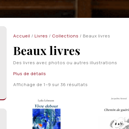
Accueil
/
Livres
/
Collections
/ Beaux livres
Beaux livres
Des livres avec photos ou autres illustrations
Plus de détails
Trié
Affichage de 1–9 sur 36 résultats
du
plus
récent
au
plus
ancien