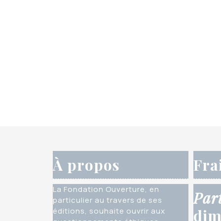
À propos
Fra
La Fondation Ouverture, en
Par
particulier au travers de ses
éditions, souhaite ouvrir aux
dim