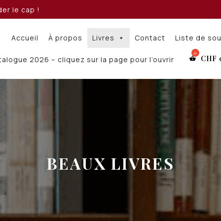
er le cap !
Accueil
À propos
Livres
Contact
Liste de so
CHF
alogue 2026 – cliquez sur la page pour l’ouvrir
BEAUX LIVRES