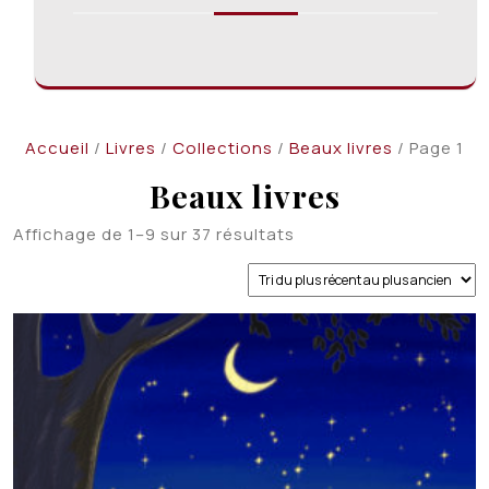
Accueil
/
Livres
/
Collections
/
Beaux livres
/ Page 1
Beaux livres
Trié
Affichage de 1–9 sur 37 résultats
du
plus
récent
au
plus
ancien