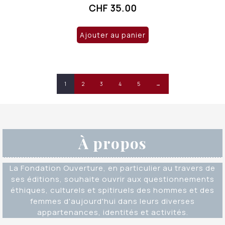
CHF
35.00
Ajouter au panier
1
2
3
4
5
→
À propos
La Fondation Ouverture, en particulier au travers de
ses éditions, souhaite ouvrir aux questionnements
éthiques, culturels et spitiruels des hommes et des
femmes d'aujourd'hui dans leurs diverses
appartenances, identités et activités.