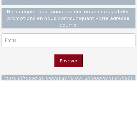
Ne manquez pas l'annonce des nouveautés et des
promotions en nous communiquant votre adresse
courriel
Votre adresse de messagerie est uniquement utilisée
pour vous envoyer notre lettre d'information ainsi que
des informations concernant nos activités. Vous
pouvez à tout moment utiliser le lien de
désabonnement intégré dans chacun de nos mails.
Editions Ouverture WordPress Theme
© 2023 -