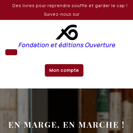
Skip
Des livres pour reprendre souffle et garder le cap !
to
Suivez-nous sur
content
Fondation et éditions Ouverture
Open
Mon compte
Button
EN MARGE, EN MARCHE !