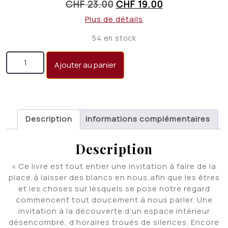
Le
Le
CHF
23.00
CHF
19.00
prix
prix
Plus de détails
initial
actuel
54 en stock
était :
est :
quantité de En marge, en marche !
CHF 23.00.
CHF 19.00.
Ajouter au panier
Description
Informations complémentaires
Description
« Ce livre est tout entier une invitation à faire de la
place,à laisser des blancs en nous,afin que les êtres
et les choses sur lesquels se pose notre regard
commencent tout doucement à nous parler. Une
invitation à la découverte d’un espace intérieur
désencombré, d’horaires troués de silences. Encore