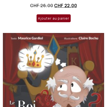
Le
Le
CHF
26.00
CHF
22.00
prix
prix
initial
actuel
Ajouter au panier
était :
est :
CHF 26.00.
CHF 22.00.