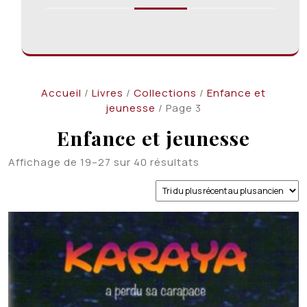
Accueil
/
Livres
/
Collections
/
Enfance et
jeunesse
/ Page 3
Enfance et jeunesse
Trié
Affichage de 19–27 sur 40 résultats
du
plus
récent
au
plus
ancien