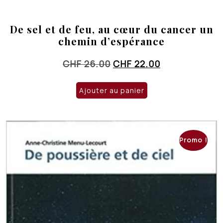
De sel et de feu, au cœur du cancer un
chemin d’espérance
Le
Le
CHF
26.00
CHF
22.00
prix
prix
initial
actuel
Ajouter au panier
était :
est :
CHF 26.00.
CHF 22.00.
Promo !