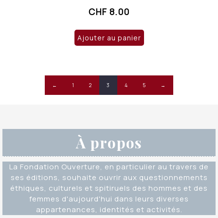
CHF
8.00
Ajouter au panier
←
1
2
3
4
5
→
À propos
La Fondation Ouverture, en particulier au travers de
ses éditions, souhaite ouvrir aux questionnements
éthiques, culturels et spitiruels des hommes et des
femmes d'aujourd'hui dans leurs diverses
appartenances, identités et activités.