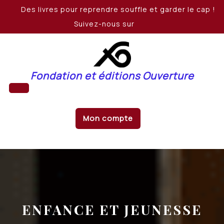
Skip
Des livres pour reprendre souffle et garder le cap !
to
Suivez-nous sur
content
Fondation et éditions Ouverture
Open
Mon compte
Button
ENFANCE ET JEUNESSE