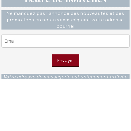
Ne manquez pas l'annonce des nouveautés et des
promotions en nous communiquant votre adresse
courriel
Votre adresse de messagerie est uniquement utilisée
pour vous envoyer notre lettre d'information ainsi que
des informations concernant nos activités. Vous
pouvez à tout moment utiliser le lien de
désabonnement intégré dans chacun de nos mails.