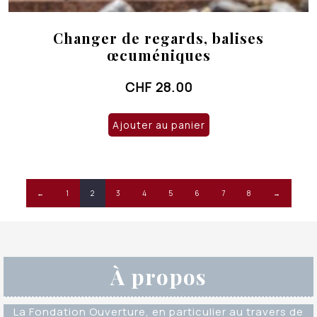
Changer de regards, balises
œcuméniques
CHF
28.00
Ajouter au panier
←
1
2
3
4
5
6
7
8
→
À propos
La Fondation Ouverture, en particulier au travers de