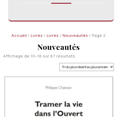
Accueil
/
Livres
/
Livres
/
Nouveautés
/ Page 2
Nouveautés
Trié
Affichage de 10–18 sur 67 résultats
du
plus
récent
au
plus
ancien