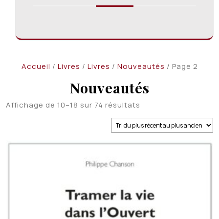
Accueil
/
Livres
/
Livres
/
Nouveautés
/ Page 2
Nouveautés
Trié
Affichage de 10–18 sur 74 résultats
du
plus
récent
au
plus
ancien