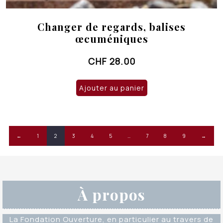
Changer de regards, balises
œcuméniques
CHF
28.00
Ajouter au panier
←
1
2
3
4
5
…
7
8
9
→
À propos
La Fondation Ouverture, en particulier au travers de