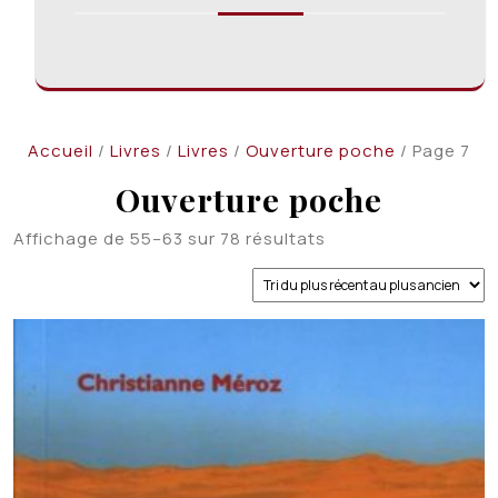
Accueil
/
Livres
/
Livres
/
Ouverture poche
/ Page 7
Ouverture poche
Trié
Affichage de 55–63 sur 78 résultats
du
plus
récent
au
plus
ancien