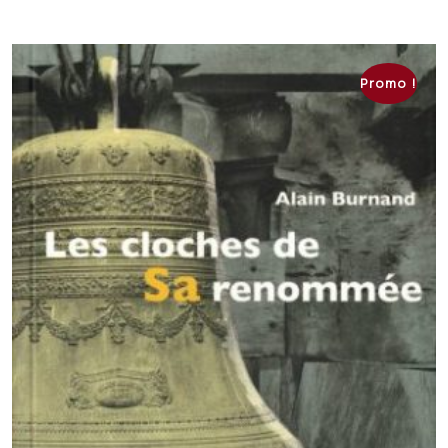
était :
est :
CHF 20.00.
CHF 15.00.
Promo !