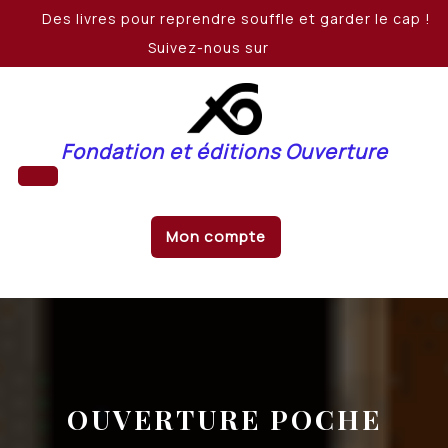
Skip
Des livres pour reprendre souffle et garder le cap !
to
Suivez-nous sur
content
Fondation et éditions Ouverture
Open
Mon compte
Button
OUVERTURE POCHE