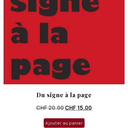
Du signe à la page
Le
Le
CHF
20.00
CHF
15.00
prix
prix
initial
actuel
Ajouter au panier