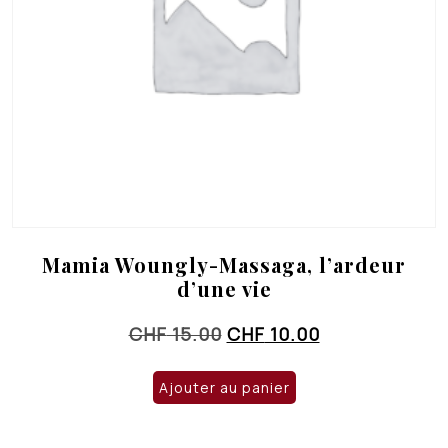
Mamia Woungly-Massaga, l’ardeur
d’une vie
Le
Le
CHF
15.00
CHF
10.00
prix
prix
initial
actuel
Ajouter au panier
était :
est :
CHF 15.00.
CHF 10.00.