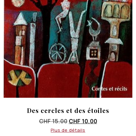
Des cercles et des étoiles
Le
Le
CHF
15.00
CHF
10.00
prix
prix
Plus de détails