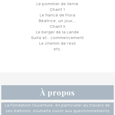
Le pommier de Verne
Chant 1
Le fiancé de Flora
Béatrice, un jour,,,
Chant II
Le berger de la Lande
Suite et… commencement
Le chemin de l’exil
etc.
À propos
La Fondation Ouverture, en particulier au travers de
ses éditions, souhaite ouvrir aux questionnements