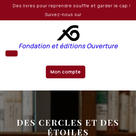
Skip
Des livres pour reprendre souffle et garder le cap !
to
Suivez-nous sur
content
Fondation et éditions Ouverture
Open
Mon compte
Button
DES CERCLES ET DES
ÉTOILES