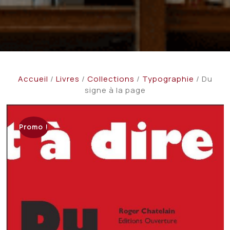
Accueil
/
Livres
/
Collections
/
Typographie
/ Du
signe à la page
Promo !