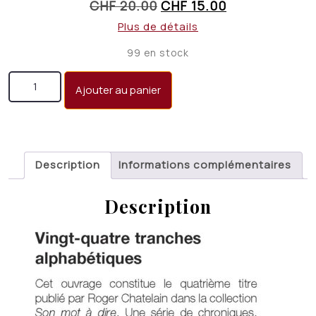
Le
Le
CHF
20.00
CHF
15.00
prix
prix
Plus de détails
initial
actuel
99 en stock
était :
est :
quantité de Du signe à la page
CHF 20.00.
CHF 15.00.
Ajouter au panier
Description
Informations complémentaires
Description