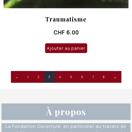
Traumatisme
CHF
6.00
Ajouter au panier
←
1
2
3
4
5
6
7
8
→
À propos
La Fondation Ouverture, en particulier au travers de