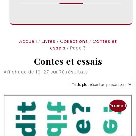
Accueil
/
Livres
/
Collections
/
Contes et
essais
/ Page 3
Contes et essais
Trié
Affichage de 19–27 sur 70 résultats
du
plus
récent
au
plus
Promo !
ancien