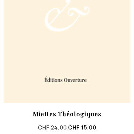
Miettes Théologiques
Le
Le
CHF
24.00
CHF
15.00