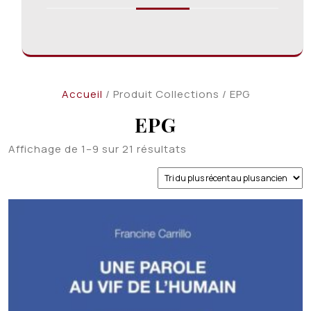
Accueil
/ Produit Collections / EPG
EPG
Trié
Affichage de 1–9 sur 21 résultats
du
plus
récent
au
plus
ancien