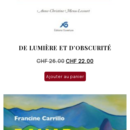
DE LUMIÈRE ET D’OBSCURITÉ
Le
Le
CHF
26.00
CHF
22.00
prix
prix
initial
actuel
Ajouter au panier
était :
est :
CHF 26.00.
CHF 22.00.