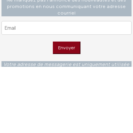
promotions en nous communiquant votre adresse
courriel
Votre adresse de messagerie est uniquement utilisée
pour vous envoyer notre lettre d'information ainsi que
des informations concernant nos activités. Vous
pouvez à tout moment utiliser le lien de
désabonnement intégré dans chacun de nos mails.
Editions Ouverture WordPress Theme
© 2023 -
Fondations et éditions Ouverture