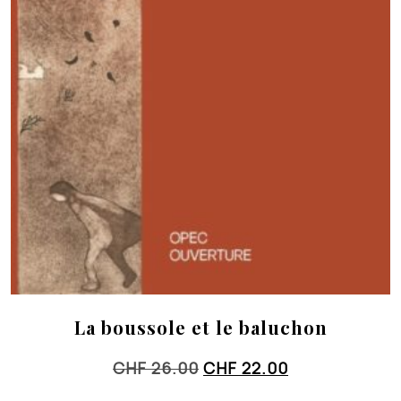
La boussole et le baluchon
Le
Le
CHF
26.00
CHF
22.00
prix
prix