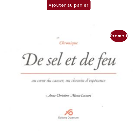
initial
actuel
Ajouter au panier
était :
est :
CHF 26.00.
CHF 22.00.
Promo !