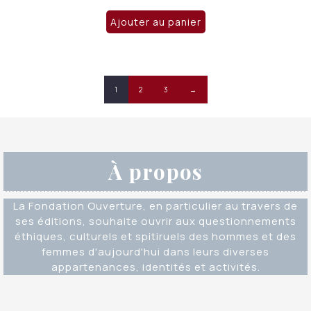
prix
prix
initial
actuel
Ajouter au panier
était :
est :
CHF 24.00.
CHF 15.00.
1
2
3
→
À propos
La Fondation Ouverture, en particulier au travers de
ses éditions, souhaite ouvrir aux questionnements
éthiques, culturels et spitiruels des hommes et des
femmes d'aujourd'hui dans leurs diverses
appartenances, identités et activités.