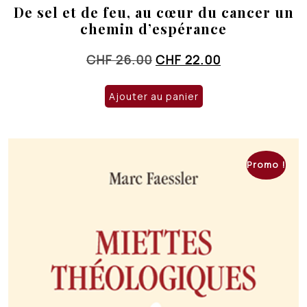
De sel et de feu, au cœur du cancer un
chemin d’espérance
Le
Le
CHF
26.00
CHF
22.00
prix
prix
initial
actuel
Ajouter au panier
était :
est :
CHF 26.00.
CHF 22.00.
Promo !