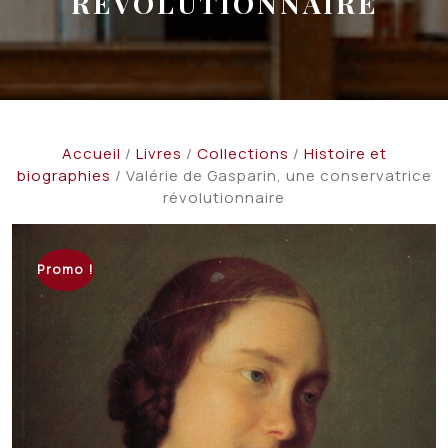
RÉVOLUTIONNAIRE
Accueil
/
Livres
/
Collections
/
Histoire et
biographies
/ Valérie de Gasparin, une conservatrice
révolutionnaire
Promo !