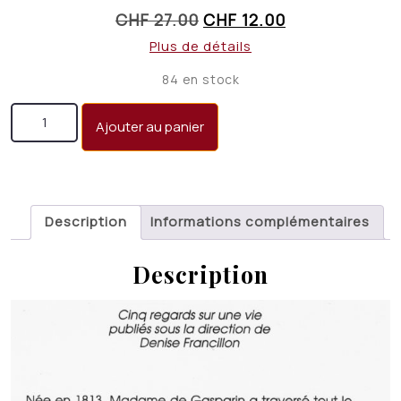
Le
Le
CHF
27.00
CHF
12.00
prix
prix
Plus de détails
initial
actuel
84 en stock
était :
est :
quantité de Valérie de Gasparin, une conservatrice
CHF 27.00.
CHF 12.00.
Ajouter au panier
révolutionnaire
Description
Informations complémentaires
Description