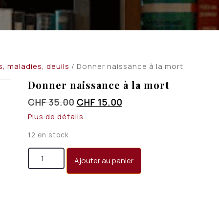
, maladies, deuils
/ Donner naissance à la mort
Donner naissance à la mort
Le
Le
CHF
35.00
CHF
15.00
prix
prix
Plus de détails
initial
actuel
12 en stock
était :
est :
quantité de Donner naissance à la mort
CHF 35.00.
CHF 15.00.
Ajouter au panier