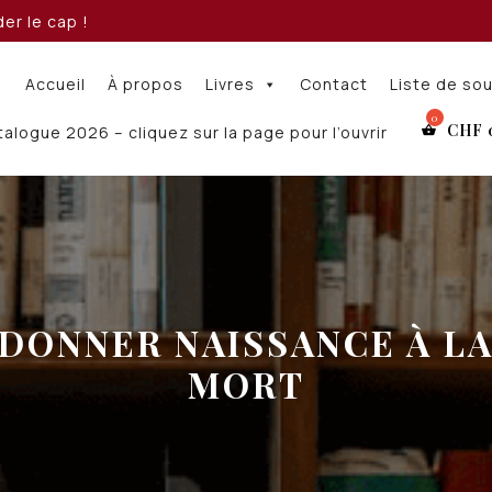
er le cap !
Accueil
À propos
Livres
Contact
Liste de so
CHF
alogue 2026 – cliquez sur la page pour l’ouvrir
DONNER NAISSANCE À L
MORT