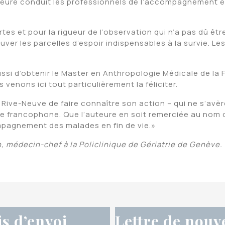
eure conduit les professionnels de l’accompagnement et 
.
es et pour la rigueur de l’observation qui n’a pas dû être 
ouver les parcelles d’espoir indispensables à la survie. L
 aussi d’obtenir le Master en Anthropologie Médicale de la
venons ici tout particulièrement la féliciter.
Rive-Neuve de faire connaître son action – qui ne s’avère
de francophone. Que l’auteure en soit remerciée au nom 
ompagnement des malades en fin de vie.»
, médecin-chef à la Policlinique de Gériatrie de Genève.
is d’envoi
Lettre de nouv