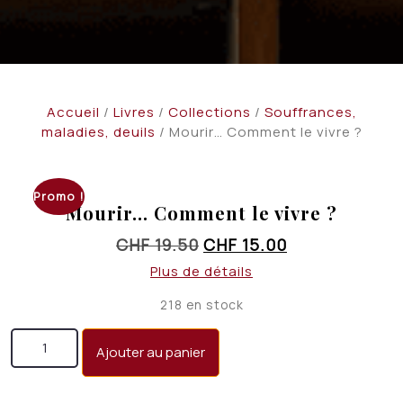
Accueil
/
Livres
/
Collections
/
Souffrances,
maladies, deuils
/ Mourir… Comment le vivre ?
Promo !
Mourir… Comment le vivre ?
Le
Le
CHF
19.50
CHF
15.00
prix
prix
Plus de détails
initial
actuel
218 en stock
était :
est :
quantité de Mourir... Comment le vivre ?
CHF 19.50.
CHF 15.00.
Ajouter au panier