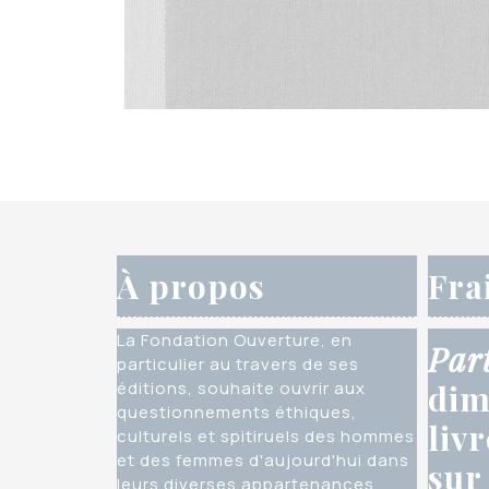
À propos
Fra
La Fondation Ouverture, en
Par
particulier au travers de ses
éditions, souhaite ouvrir aux
dim
questionnements éthiques,
liv
culturels et spitiruels des hommes
et des femmes d'aujourd'hui dans
sur
leurs diverses appartenances,