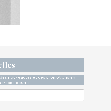
elles
des nouveautés et des promotions en
dresse courriel