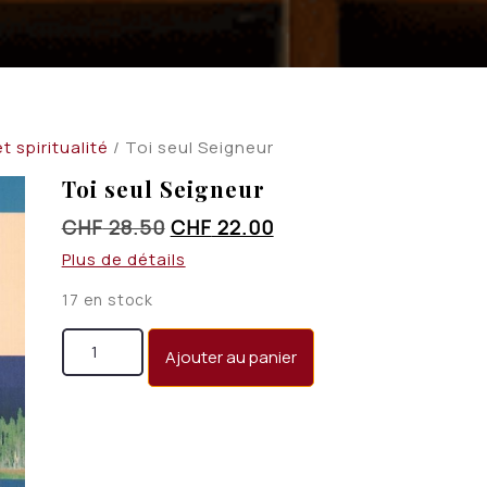
t spiritualité
/ Toi seul Seigneur
Toi seul Seigneur
Le
Le
CHF
28.50
CHF
22.00
prix
prix
Plus de détails
initial
actuel
17 en stock
était :
est :
quantité de Toi seul Seigneur
CHF 28.50.
CHF 22.00.
Ajouter au panier