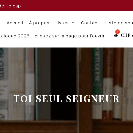
er le cap !
Accueil
À propos
Livres
Contact
Liste de so
CHF
alogue 2026 – cliquez sur la page pour l’ouvrir
TOI SEUL SEIGNEUR