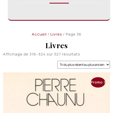
Accueil
/
Livres
/ Page 36
Livres
Trié
Affichage de 316–324 sur 327 résultats
du
plus
récent
au
plus
Promo !
ancien