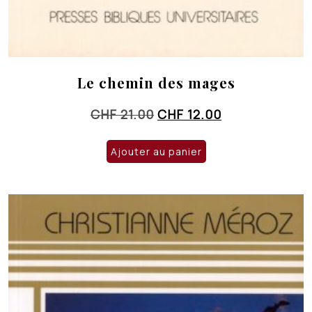
Le chemin des mages
Le
Le
CHF
21.00
CHF
12.00
prix
prix
initial
actuel
Ajouter au panier
était :
est :
CHF 21.00.
CHF 12.00.