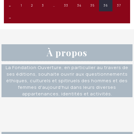
←
1
2
3
…
33
34
35
36
37
→
À propos
La Fondation Ouverture, en particulier au travers de
ses éditions, souhaite ouvrir aux questionnements
éthiques, culturels et spitiruels des hommes et des
femmes d'aujourd'hui dans leurs diverses
appartenances, identités et activités.