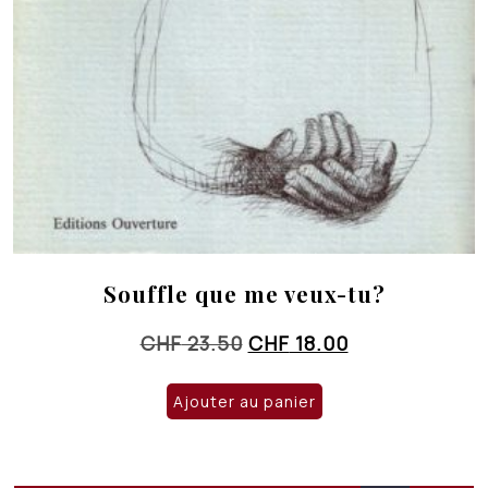
Souffle que me veux-tu?
Le
Le
CHF
23.50
CHF
18.00
prix
prix
initial
actuel
Ajouter au panier
était :
est :
CHF 23.50.
CHF 18.00.