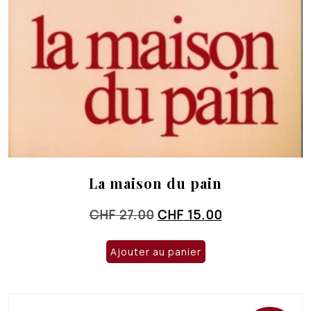
La maison du pain
Le
Le
CHF
27.00
CHF
15.00
prix
prix
initial
actuel
Ajouter au panier
était :
est :
CHF 27.00.
CHF 15.00.