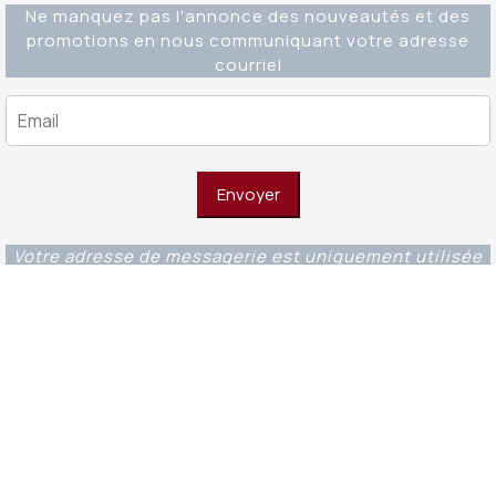
Ne manquez pas l'annonce des nouveautés et des
promotions en nous communiquant votre adresse
courriel
Votre adresse de messagerie est uniquement utilisée
pour vous envoyer notre lettre d'information ainsi que
des informations concernant nos activités. Vous
pouvez à tout moment utiliser le lien de
désabonnement intégré dans chacun de nos mails.
Editions Ouverture WordPress Theme
© 2023 -
Fondations et éditions Ouverture