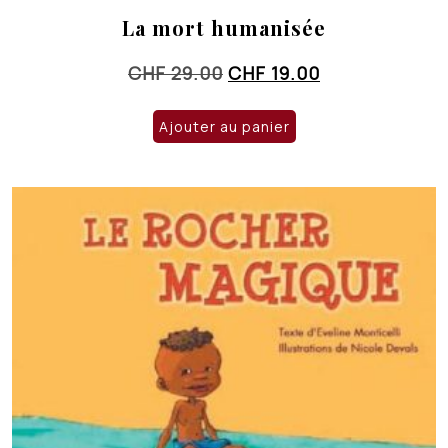
La mort humanisée
Le
Le
CHF
29.00
CHF
19.00
prix
prix
initial
actuel
Ajouter au panier
était :
est :
CHF 29.00.
CHF 19.00.