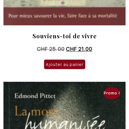
Souviens-toi de vivre
Le
Le
CHF
25.00
CHF
21.00
prix
prix
initial
actuel
Ajouter au panier
était :
est :
CHF 25.00.
CHF 21.00.
Promo !