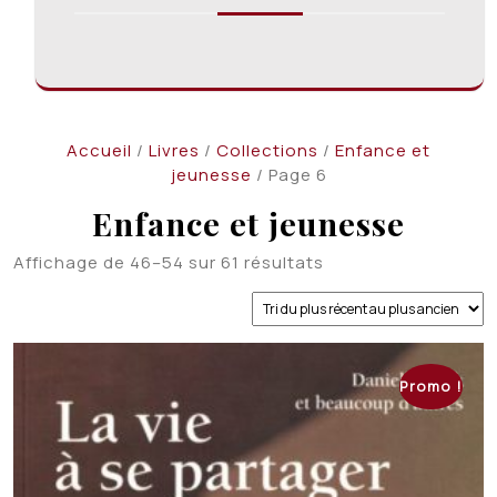
Accueil
/
Livres
/
Collections
/
Enfance et
jeunesse
/ Page 6
Enfance et jeunesse
Trié
Affichage de 46–54 sur 61 résultats
du
plus
récent
au
plus
Promo !
ancien