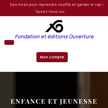
Skip
Des livres pour reprendre souffle et garder le cap !
to
Suivez-nous sur
content
Fondation et éditions Ouverture
Open
Mon compte
Button
ENFANCE ET JEUNESSE