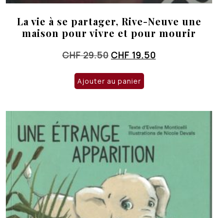
La vie à se partager, Rive-Neuve une
maison pour vivre et pour mourir
Le
Le
CHF
29.50
CHF
19.50
prix
prix
initial
actuel
Ajouter au panier
était :
est :
CHF 29.50.
CHF 19.50.