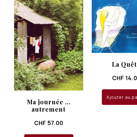
La Quê
CHF
14.
Ajouter au p
Ma journée …
autrement
CHF
57.00