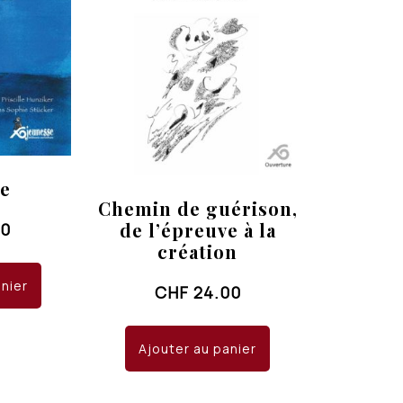
te
Chemin de guérison,
de l’épreuve à la
00
création
anier
CHF
24.00
Ajouter au panier