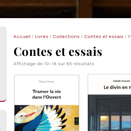
Accueil
/
Livres
/
Collections
/
Contes et essais
/ 
Contes et essais
Trié
Affichage de 10–18 sur 85 résultats
du
plus
récent
au
plus
ancien