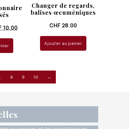
Changer de regards,
onnaire
balises œcuméniques
sés
CHF
28.00
Le
F
10.00
x
prix
ial
actuel
Ajouter au panier
anier
it :
est :
 14.00.
CHF 10.00.
…
8
9
10
→
elles
des nouveautés et des promotions en