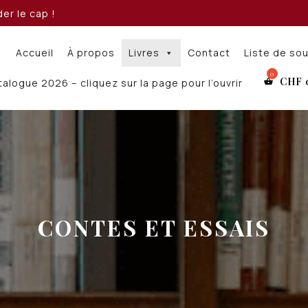
er le cap !
Accueil
À propos
Livres
Contact
Liste de so
CHF
alogue 2026 – cliquez sur la page pour l’ouvrir
CONTES ET ESSAIS