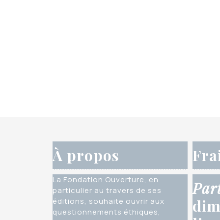
À propos
Fra
La Fondation Ouverture, en
Par
particulier au travers de ses
éditions, souhaite ouvrir aux
dim
questionnements éthiques,