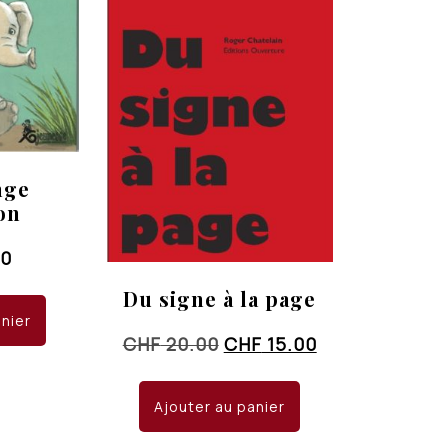
nge
on
00
Du signe à la page
anier
Le
Le
CHF
20.00
CHF
15.00
prix
prix
initial
actuel
Ajouter au panier
était :
est :