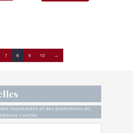
7
8
9
10
→
elles
des nouveautés et des promotions en
dresse courriel