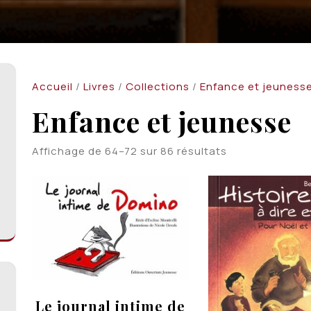
Accueil
/
Livres
/
Collections
/
Enfance et jeuness
Enfance et jeunesse
Trié
Affichage de 64–72 sur 86 résultats
du
plus
récent
au
plus
ancien
Le journal intime de