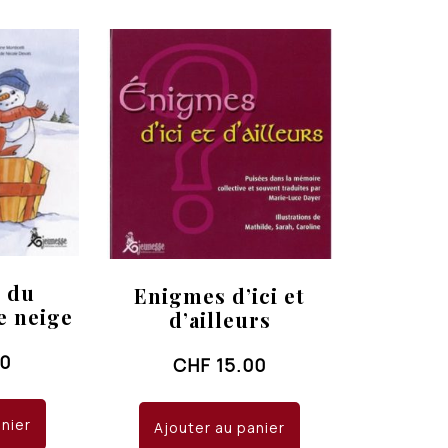
CHF 20.00.
CHF 15.00.
u du
Enigmes d’ici et
 neige
d’ailleurs
00
CHF
15.00
anier
Ajouter au panier