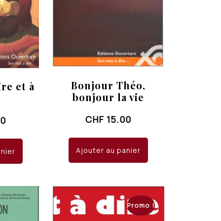
Bonjour Théo,
ire et à
bonjour la vie
CHF
15.00
00
Ajouter au panier
anier
Promo !