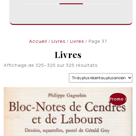
Accueil
/
Livres
/
Livres
/ Page 37
Livres
Trié
Affichage de 325–325 sur 325 résultats
du
plus
récent
au
plus
Promo !
ancien