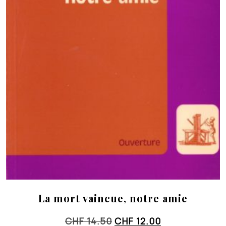
La mort vaincue, notre amie
Le
Le
CHF
14.50
CHF
12.00