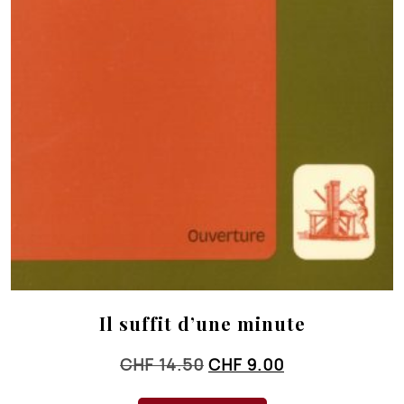
Il suffit d’une minute
Le
Le
CHF
14.50
CHF
9.00
prix
prix