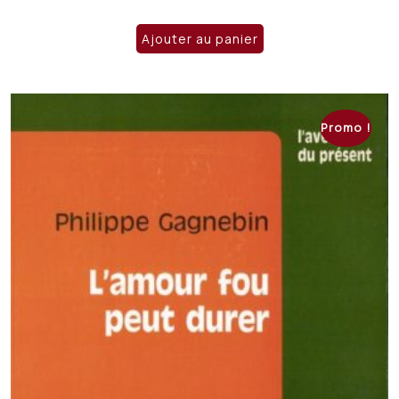
prix
prix
initial
actuel
Ajouter au panier
était :
est :
CHF 14.50.
CHF 12.00.
Promo !