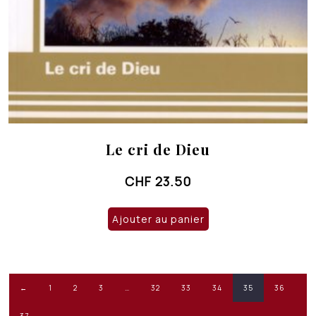
Le cri de Dieu
CHF
23.50
Ajouter au panier
←
1
2
3
…
32
33
34
35
36
37
→