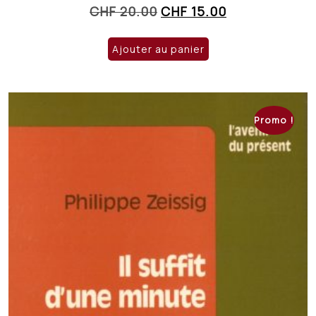
Le
Le
CHF
20.00
CHF
15.00
prix
prix
initial
actuel
Ajouter au panier
était :
est :
CHF 20.00.
CHF 15.00.
Promo !