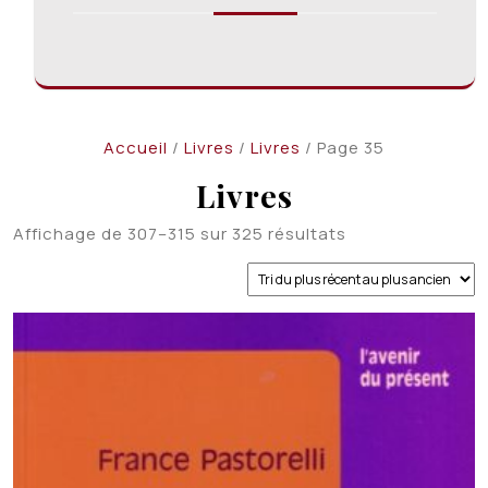
Accueil
/
Livres
/
Livres
/ Page 35
Livres
Trié
Affichage de 307–315 sur 325 résultats
du
plus
récent
au
plus
ancien