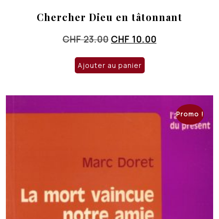
Chercher Dieu en tâtonnant
Le
Le
CHF
23.00
CHF
10.00
prix
prix
initial
actuel
Ajouter au panier
était :
est :
CHF 23.00.
CHF 10.00.
Promo !