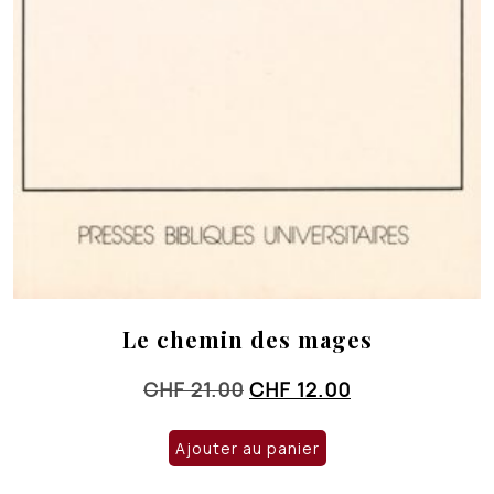
Le chemin des mages
Le
Le
CHF
21.00
CHF
12.00
prix
prix
initial
actuel
Ajouter au panier
était :
est :