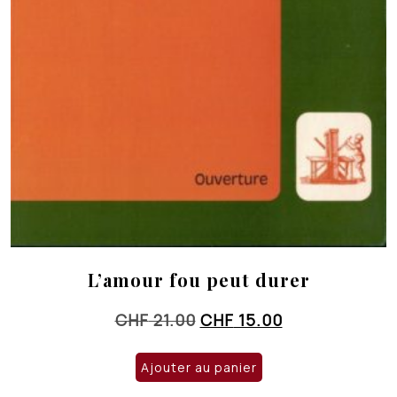
L’amour fou peut durer
Le
Le
CHF
21.00
CHF
15.00
prix
prix
initial
actuel
Ajouter au panier
était :
est :