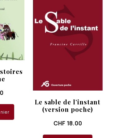
istoires
ne
00
Le sable de l’instant
(version poche)
anier
CHF
18.00