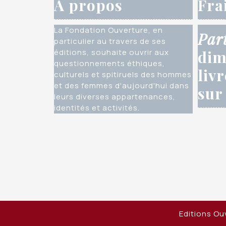
À propos
Fra
La Fondation Ouverture, en
Par
particulier au travers de ses
éditions, souhaite ouvrir aux
dim
questionnements éthiques,
liv
culturels et spitiruels des hommes
et des femmes d'aujourd'hui dans
sur
leurs diverses appartenances,
identités et activités.
Editions O