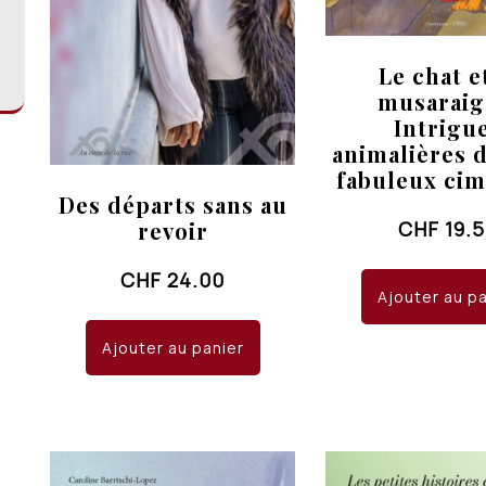
Le chat e
musaraig
Intrigu
animalières 
fabuleux cim
Des départs sans au
CHF
19.
revoir
CHF
24.00
Ajouter au p
Ajouter au panier