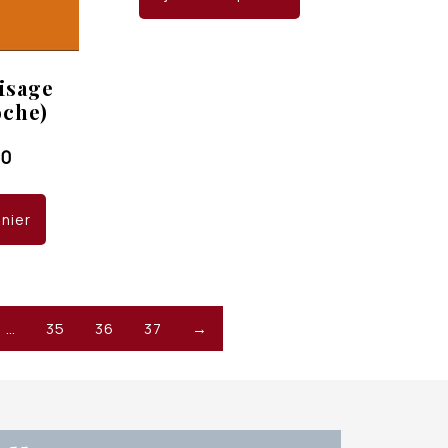
visage
oche)
00
anier
…
35
36
37
→