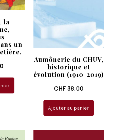
t la
ne,
es
dans un
etière.
Aumônerie du CHUV,
50
historique et
évolution (1910-2019)
anier
CHF
38.00
Ajouter au panier