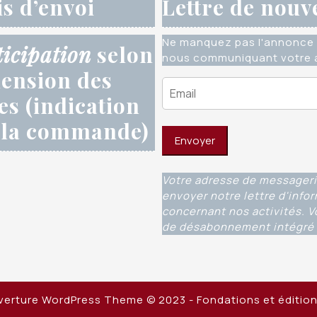
is d’envoi
Lettre de nouv
Ne manquez pas l'annonce 
ticipation
selon
nous communiquant votre a
ension des
res (indication
 la commande)
Votre adresse de messageri
envoyer notre lettre d'info
concernant nos activités. V
de désabonnement intégré 
uverture WordPress Theme
© 2023 - Fondations et éditio