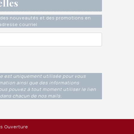
elles
des nouveautés et des promotions en
dresse courriel
e est uniquement utilisée pour vous
rmation ainsi que des informations
ous pouvez à tout moment utiliser le lien
dans chacun de nos mails.
ns Ouverture