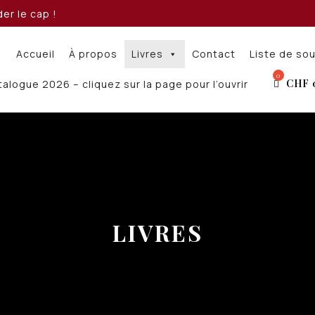
er le cap !
Accueil
À propos
Livres
Contact
Liste de so
CHF
alogue 2026 – cliquez sur la page pour l’ouvrir
LIVRES