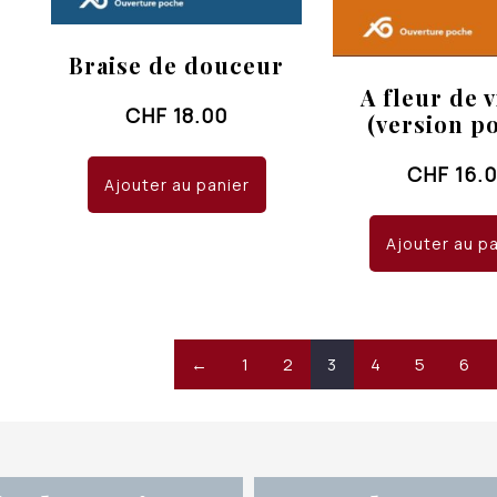
Braise de douceur
A fleur de 
CHF
18.00
(version p
CHF
16.
Ajouter au panier
Ajouter au p
←
1
2
3
4
5
6