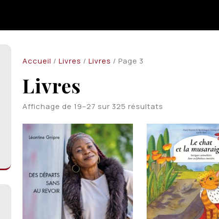
Accueil
/
Livres
/
Livres
/ Page 3
Livres
Trié
Affichage de 19–27 sur 325 résultats
du
plus
récent
au
plus
ancien