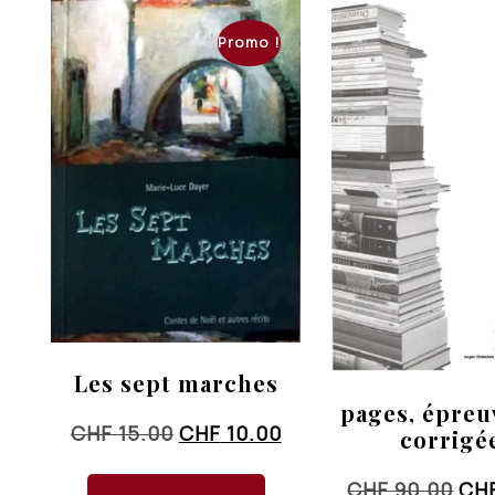
Promo !
Les sept marches
pages, épreu
Le
Le
CHF
15.00
CHF
10.00
corrigé
prix
prix
Le
CHF
90.00
CH
initial
actuel