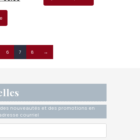
était :
est :
x
prix
CHF 15.00.
CHF 10.00.
ial
actuel
te
t :
est :
 90.00.
CHF 60.00.
6
7
8
→
elles
des nouveautés et des promotions en
dresse courriel