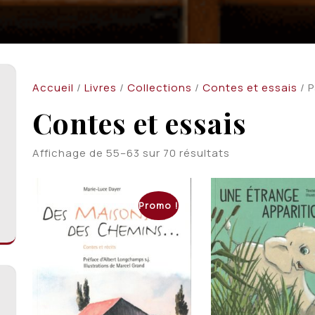
Accueil
/
Livres
/
Collections
/
Contes et essais
/ 
Contes et essais
Trié
Affichage de 55–63 sur 70 résultats
du
plus
récent
Promo !
au
plus
ancien