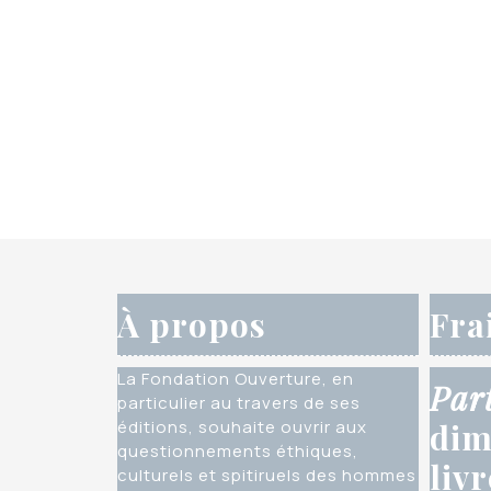
À propos
Fra
La Fondation Ouverture, en
Par
particulier au travers de ses
éditions, souhaite ouvrir aux
dim
questionnements éthiques,
liv
culturels et spitiruels des hommes