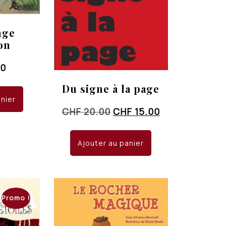
nge
on
00
Du signe à la page
anier
Le
Le
CHF
20.00
CHF
15.00
prix
prix
initial
actuel
Ajouter au panier
était :
est :
CHF 20.00.
CHF 15.00.
Promo !