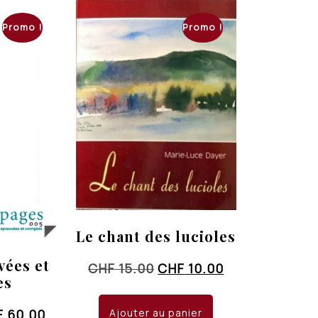
Promo !
Promo !
Le chant des lucioles
vées et
Le
Le
CHF
15.00
CHF
10.00
es
prix
prix
initial
actuel
Le
F
60.00
Ajouter au panier