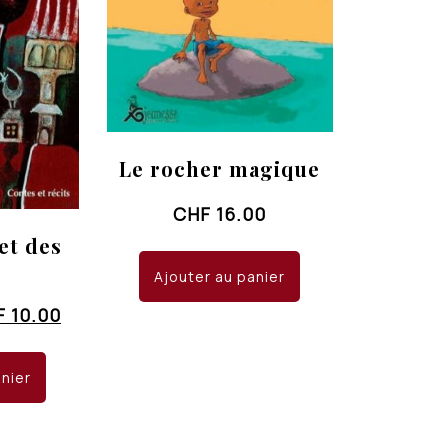
Le rocher magique
CHF
16.00
et des
s
Ajouter au panier
Le
F
10.00
x
prix
ial
actuel
anier
it :
est :
 15.00.
CHF 10.00.