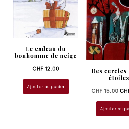
Le cadeau du
bonhomme de neige
CHF
12.00
Des cercles 
étoile
Ajouter au panier
Le
CHF
15.00
CH
pri
init
Ajouter au p
éta
CHF