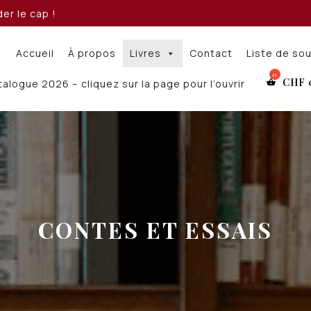
er le cap !
Accueil
À propos
Livres
Contact
Liste de so
CHF
alogue 2026 – cliquez sur la page pour l’ouvrir
CONTES ET ESSAIS