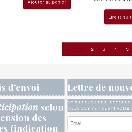
Ajouter au panier
pri
était :
est :
init
CHF 15.00.
CHF 10.00.
Lire la sui
étai
CHF
←
1
2
3
4
5
is d’envoi
Lettre de nouv
Ne manquez pas l'annonce 
ticipation
selon
nous communiquant votre a
ension des
res (indication