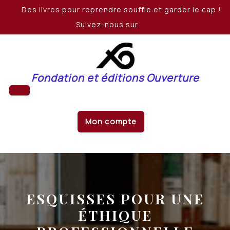
Skip
Des livres pour reprendre souffle et garder le cap !
to
Suivez-nous sur
content
Fondation et éditions Ouverture
Open
Mon compte
Button
ESQUISSES POUR UNE
ÉTHIQUE