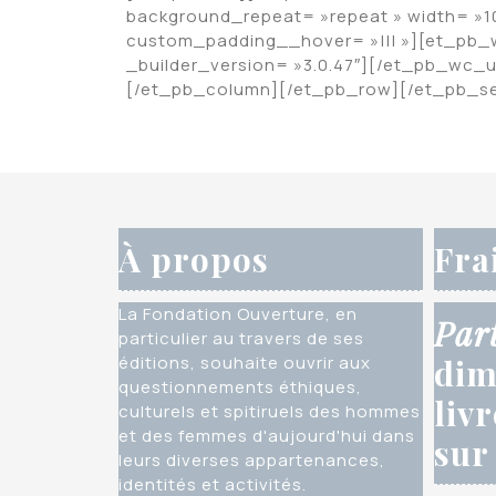
background_repeat= »repeat » width= »1
custom_padding__hover= »||| »][et_pb_w
_builder_version= »3.0.47″][/et_pb_wc_
[/et_pb_column][/et_pb_row][/et_pb_se
À propos
Fra
La Fondation Ouverture, en
Par
particulier au travers de ses
éditions, souhaite ouvrir aux
dim
questionnements éthiques,
liv
culturels et spitiruels des hommes
et des femmes d'aujourd'hui dans
sur
leurs diverses appartenances,
identités et activités.