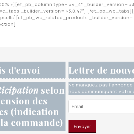
00% »][et_pb_column type= »4_4″ _builder_version= »3
c_tabs _builder_version= »3.0.47″] [/et_pb_wc_tabs]
upsells][et_pb_wc_related_products _builder_version=
ction]
is d’envoi
Lettre de nouv
Ne manquez pas l'annonce 
ticipation
selon
nous communiquant votre a
ension des
res (indication
 la commande)