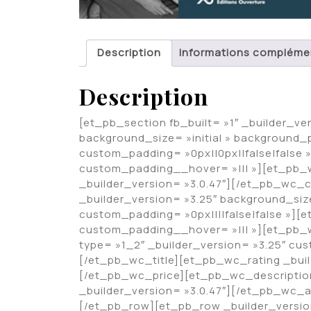
Description
Informations compléme
Description
[et_pb_section fb_built= »1″ _builder_ve
background_size= »initial » background_
custom_padding= »0px||0px||false|false 
custom_padding__hover= »||| »][et_pb_
_builder_version= »3.0.47″][/et_pb_wc_
_builder_version= »3.25″ background_siz
custom_padding= »0px||||false|false »][
custom_padding__hover= »||| »][et_pb_
type= »1_2″ _builder_version= »3.25″ cu
[/et_pb_wc_title][et_pb_wc_rating _buil
[/et_pb_wc_price][et_pb_wc_descriptio
_builder_version= »3.0.47″][/et_pb_wc
[/et_pb_row][et_pb_row _builder_version