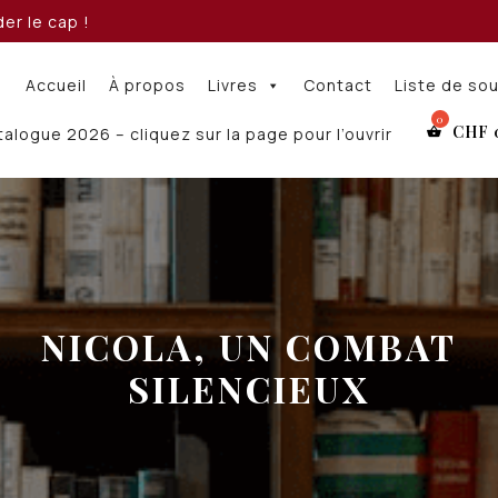
er le cap !
Accueil
À propos
Livres
Contact
Liste de so
CHF
alogue 2026 – cliquez sur la page pour l’ouvrir
NICOLA, UN COMBAT
SILENCIEUX