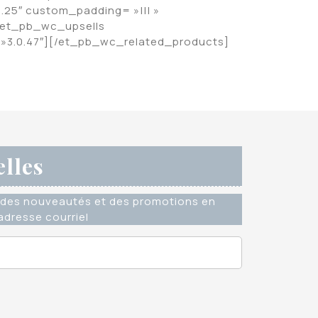
.25″ custom_padding= »||| »
[et_pb_wc_upsells
 »3.0.47″][/et_pb_wc_related_products]
elles
des nouveautés et des promotions en
dresse courriel