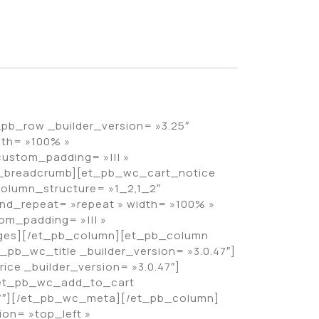
t_pb_row _builder_version= »3.25″
dth= »100% »
custom_padding= »||| »
c_breadcrumb][et_pb_wc_cart_notice
olumn_structure= »1_2,1_2″
und_repeat= »repeat » width= »100% »
om_padding= »||| »
ages][/et_pb_column][et_pb_column
_pb_wc_title _builder_version= »3.0.47″]
ce _builder_version= »3.0.47″]
][et_pb_wc_add_to_cart
47″][/et_pb_wc_meta][/et_pb_column]
ion= »top_left »