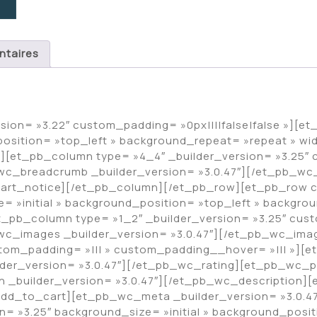
ntaires
rsion= »3.22″ custom_padding= »0px||||false|false »][e
position= »top_left » background_repeat= »repeat » wi
»][et_pb_column type= »4_4″ _builder_version= »3.25″ 
wc_breadcrumb _builder_version= »3.0.47″][/et_pb_w
cart_notice][/et_pb_column][/et_pb_row][et_pb_row c
e= »initial » background_position= »top_left » backgro
et_pb_column type= »1_2″ _builder_version= »3.25″ cust
wc_images _builder_version= »3.0.47″][/et_pb_wc_im
stom_padding= »||| » custom_padding__hover= »||| »][et
der_version= »3.0.47″][/et_pb_wc_rating][et_pb_wc_pri
n _builder_version= »3.0.47″][/et_pb_wc_description
_add_to_cart][et_pb_wc_meta _builder_version= »3.0.
= »3.25″ background_size= »initial » background_posit